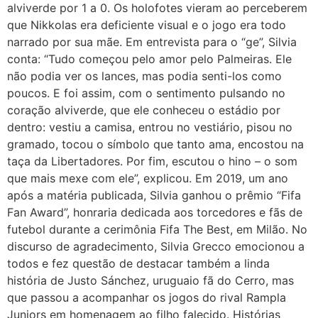
alviverde por 1 a 0. Os holofotes vieram ao perceberem
que Nikkolas era deficiente visual e o jogo era todo
narrado por sua mãe. Em entrevista para o “ge”, Silvia
conta: “Tudo começou pelo amor pelo Palmeiras. Ele
não podia ver os lances, mas podia senti-los como
poucos. E foi assim, com o sentimento pulsando no
coração alviverde, que ele conheceu o estádio por
dentro: vestiu a camisa, entrou no vestiário, pisou no
gramado, tocou o símbolo que tanto ama, encostou na
taça da Libertadores. Por fim, escutou o hino – o som
que mais mexe com ele”, explicou. Em 2019, um ano
após a matéria publicada, Silvia ganhou o prêmio “Fifa
Fan Award”, honraria dedicada aos torcedores e fãs de
futebol durante a cerimônia Fifa The Best, em Milão. No
discurso de agradecimento, Silvia Grecco emocionou a
todos e fez questão de destacar também a linda
história de Justo Sánchez, uruguaio fã do Cerro, mas
que passou a acompanhar os jogos do rival Rampla
Juniors em homenagem ao filho falecido. Histórias