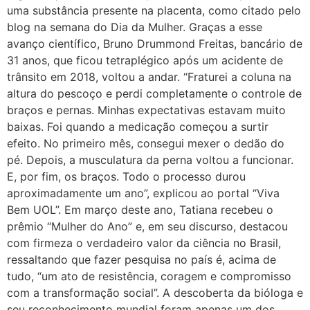
uma substância presente na placenta, como citado pelo
blog na semana do Dia da Mulher. Graças a esse
avanço científico, Bruno Drummond Freitas, bancário de
31 anos, que ficou tetraplégico após um acidente de
trânsito em 2018, voltou a andar. “Fraturei a coluna na
altura do pescoço e perdi completamente o controle de
braços e pernas. Minhas expectativas estavam muito
baixas. Foi quando a medicação começou a surtir
efeito. No primeiro mês, consegui mexer o dedão do
pé. Depois, a musculatura da perna voltou a funcionar.
E, por fim, os braços. Todo o processo durou
aproximadamente um ano”, explicou ao portal “Viva
Bem UOL”. Em março deste ano, Tatiana recebeu o
prêmio “Mulher do Ano” e, em seu discurso, destacou
com firmeza o verdadeiro valor da ciência no Brasil,
ressaltando que fazer pesquisa no país é, acima de
tudo, “um ato de resistência, coragem e compromisso
com a transformação social”. A descoberta da bióloga e
seu reconhecimento mundial foram apenas um dos