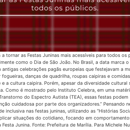
a tornar as Festas Juninas mais acessíveis para todos os 
almente como o Dia de São João. No Brasil, a data marca o 
m antigas celebrações pagãs europeias que festejavam a mu
fogueiras, danças de quadrilha, roupas caipiras e comidas t
re e a cultura caipira. Porém, apesar da diversidade cultural
iva. Como é mostrado pelo Instituto Celebra, em uma matér
ranstorno do Espectro Autista (TEA), essas festas podem a
ção cuidadosa por parte dos organizadores.” Pensando nes
e inclusiva nas festas juninas, utilizando as “Histórias So
xplicar situações do cotidiano, focando em comportamentos
à Festa Junina. Fonte: Prefeitura de Marília. Para Michele N