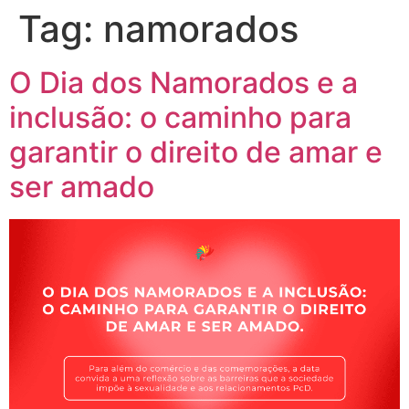
Tag:
namorados
O Dia dos Namorados e a
inclusão: o caminho para
garantir o direito de amar e
ser amado