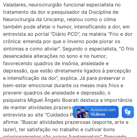
Valadares, neurocirurgião funcional especialista no
tratamento da dor e pesquisador da Disciplina de
Neurocirurgia da Unicamp, relatou como o clima
também pode afetar o humor, intensificando a dor, em
entrevista ao portal “Diário PCD”, na matéria “Frio e dor
crônica: entenda por que o inverno pode piorar os
sintomas e como aliviar“. Segundo o especialista, “O frio
desencadeia alterações no sono e no humor,
favorecendo quadros de insônia, ansiedade e
depressão, que estão diretamente ligados à percepção
e intensificação da dor”, explica. Já para preservar o
bem-estar emocional durante os meses mais frios e
prevenir quadros de ansiedade e depressão, o
psiquiatra Miguel Ângelo Boarati destaca a importância
de manter atividades prazerosas no dia a dia. Em
entrevista ao site “Cuidados Pela Vida”, o médico
afirma: “Buscar atividades prazerosas (esporte, arte e
lazer), ter satisfação no trabalho e cultivar bons
relacionamentos são coisas fundamentais”. Pensando