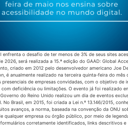
l enfrenta o desafio de ter menos de 3% de seus sites aces
 de 2026, será realizada a 15.ª edição do GAAD: Global Acc
ento, criado em 2012 pelo desenvolvedor americano Joe Dev
n, é anualmente realizado na terceira quinta-feira do mês d
 presenciais de empresas convidadas, com o objetivo de i
as com deficiência ou limitações. O evento já foi realizad
o Governo do Reino Unido realizou um dia de eventos exclu
. No Brasil, em 2015, foi criada a Lei n.º 13.146/2015, conh
uitos avanços, a norma, baseada na convenção da ONU sob
 de qualquer empresa ou órgão público, por meio de legend
ormulários corretamente identificados, links descritivos 