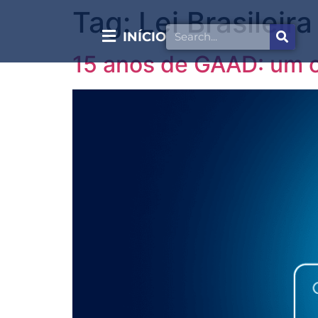
Tag:
Lei Brasileir
INÍCIO
15 anos de GAAD: um c