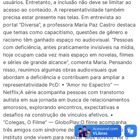
usuários. Entretanto, a inclusão não deve se limitar ao
acesso ao conteúdo. A representatividade também
precisa estar presente nas telas. Em entrevista ao
portal “Diversa”, a professora Maria Paz Castro destaca
que temas como capacitismo, questões de gênero e
racismo têm ganhado espaço no audiovisual. “Pessoas
com deficiência, antes praticamente invisíveis na mídia,
hoje ocupam cada vez mais espaço em novelas, filmes
e séries de grande alcance“, comenta Maria. Pensando
nisso, reunimos algumas obras audiovisuais que
abordam a deficiência e contribuem para ampliar a
representatividade PcD: • “Amor no Espectro” —
Netflix;A série acompanha pessoas com transtorno
autista em sua jornada em busca de relacionamentos
amorosos, explorando encontros, expectativas e
desafios na construção de vínculos afetivos. •
“Colegas, O Filme” — GloboPlay;O filme acompanha
três amigos com síndrome de down que fogem do
instituto onde vivem para realizar seus sonhos: ver o