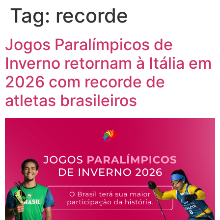
Tag:
recorde
Jogos Paralímpicos de
Inverno retornam à Itália em
2026 com recorde de
atletas brasileiros