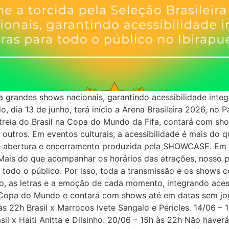
a a grandes shows nacionais, garantindo acessibilidade inte
o, dia 13 de junho, terá início a Arena Brasileira 2026, no
streia do Brasil na Copa do Mundo da Fifa, contará com sh
utros. Em eventos culturais, a acessibilidade é mais do qu
de abertura e encerramento produzida pela SHOWCASE. Em
: “Mais do que acompanhar os horários das atrações, nosso 
ra todo o público. Por isso, toda a transmissão e os show
mo, as letras e a emoção de cada momento, integrando acess
a Copa do Mundo e contará com shows até em datas sem jo
2h Brasil x Marrocos Ivete Sangalo e Péricles. 14/06 – 
sil x Haiti Anitta e Dilsinho. 20/06 – 15h às 22h Não haver