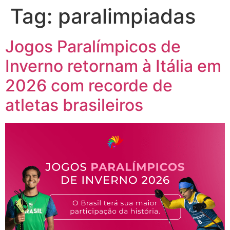
Tag:
paralimpiadas
Jogos Paralímpicos de
Inverno retornam à Itália em
2026 com recorde de
atletas brasileiros