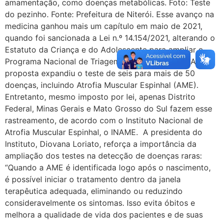
amamentação, como doenças metabólicas. Foto: Teste
do pezinho. Fonte: Prefeitura de Niterói. Esse avanço na
medicina ganhou mais um capítulo em maio de 2021,
quando foi sancionada a Lei n.º 14.154/2021, alterando o
Estatuto da Criança e do Adolescente para ampliar o
Programa Nacional de Triagem Neonatal no SUS. A
proposta expandiu o teste de seis para mais de 50
doenças, incluindo Atrofia Muscular Espinhal (AME).
Entretanto, mesmo imposto por lei, apenas Distrito
Federal, Minas Gerais e Mato Grosso do Sul fazem esse
rastreamento, de acordo com o Instituto Nacional de
Atrofia Muscular Espinhal, o INAME. A presidenta do
Instituto, Diovana Loriato, reforça a importância da
ampliação dos testes na detecção de doenças raras:
“Quando a AME é identificada logo após o nascimento,
é possível iniciar o tratamento dentro da janela
terapêutica adequada, eliminando ou reduzindo
consideravelmente os sintomas. Isso evita óbitos e
melhora a qualidade de vida dos pacientes e de suas