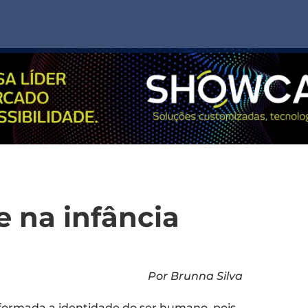
 na infância
Por Brunna Silva
 formada a identidade do ser humano, pois