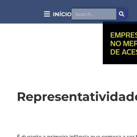
INÍCIO
Representatividade
É durante a primeira infância que começa a ser