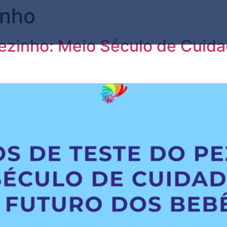
inho
ezinho: Meio Século de Cuida