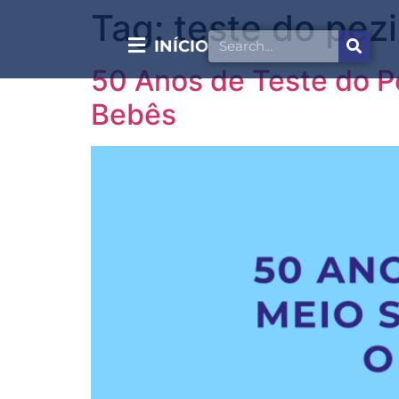
Tag:
teste do pez
INÍCIO
50 Anos de Teste do P
Bebês