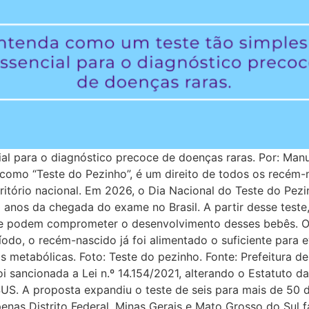
al para o diagnóstico precoce de doenças raras. Por: Manu
como “Teste do Pezinho”, é um direito de todos os recém-n
ritório nacional. Em 2026, o Dia Nacional do Teste do Pezi
0 anos da chegada do exame no Brasil. A partir desse teste
ue podem comprometer o desenvolvimento desses bebês. O 
eríodo, o recém-nascido já foi alimentado o suficiente para 
tabólicas. Foto: Teste do pezinho. Fonte: Prefeitura de
 sancionada a Lei n.º 14.154/2021, alterando o Estatuto d
S. A proposta expandiu o teste de seis para mais de 50 do
penas Distrito Federal, Minas Gerais e Mato Grosso do Sul