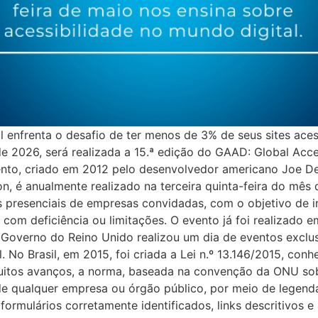
l enfrenta o desafio de ter menos de 3% de seus sites aces
 de 2026, será realizada a 15.ª edição do GAAD: Global Acc
ento, criado em 2012 pelo desenvolvedor americano Joe Dev
n, é anualmente realizado na terceira quinta-feira do mês d
 presenciais de empresas convidadas, com o objetivo de i
as com deficiência ou limitações. O evento já foi realizad
o Governo do Reino Unido realizou um dia de eventos exclu
. No Brasil, em 2015, foi criada a Lei n.º 13.146/2015, conh
uitos avanços, a norma, baseada na convenção da ONU sob
 de qualquer empresa ou órgão público, por meio de legend
ormulários corretamente identificados, links descritivos 