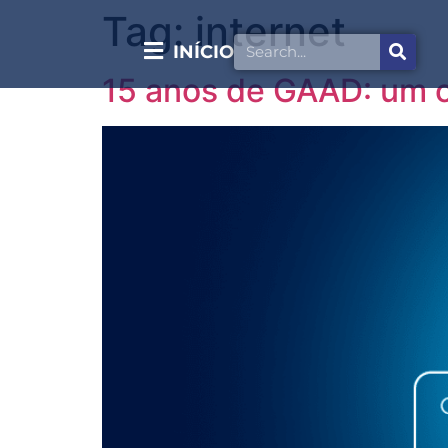
Tag:
internet
INÍCIO
15 anos de GAAD: um c