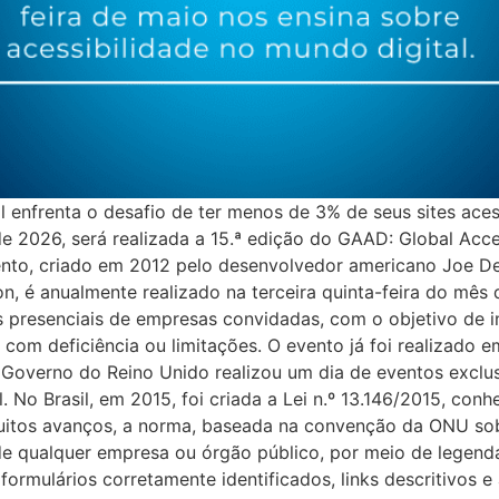
l enfrenta o desafio de ter menos de 3% de seus sites aces
 de 2026, será realizada a 15.ª edição do GAAD: Global Acc
ento, criado em 2012 pelo desenvolvedor americano Joe Dev
n, é anualmente realizado na terceira quinta-feira do mês d
 presenciais de empresas convidadas, com o objetivo de i
as com deficiência ou limitações. O evento já foi realizad
o Governo do Reino Unido realizou um dia de eventos exclu
. No Brasil, em 2015, foi criada a Lei n.º 13.146/2015, conh
uitos avanços, a norma, baseada na convenção da ONU sob
 de qualquer empresa ou órgão público, por meio de legend
ormulários corretamente identificados, links descritivos 