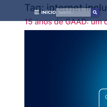
Tag:
internet incl
INÍCIO
15 anos de GAAD: um c