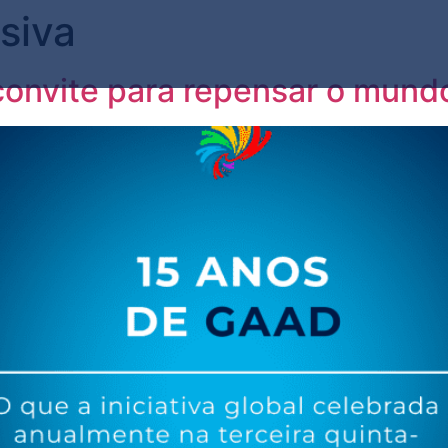
usiva
onvite para repensar o mundo