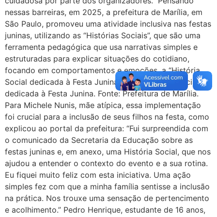
cuidadosa por parte dos organizadores.” Pensando
nessas barreiras, em 2025, a prefeitura de Marília, em
São Paulo, promoveu uma atividade inclusiva nas festas
juninas, utilizando as “Histórias Sociais”, que são uma
ferramenta pedagógica que usa narrativas simples e
estruturadas para explicar situações do cotidiano,
focando em comportamentos e emoções, a “História
Social dedicada à Festa Junina”. Foto: História Social
dedicada à Festa Junina. Fonte: Prefeitura de Marília.
Para Michele Nunis, mãe atípica, essa implementação
foi crucial para a inclusão de seus filhos na festa, como
explicou ao portal da prefeitura: “Fui surpreendida com
o comunicado da Secretaria da Educação sobre as
festas juninas e, em anexo, uma História Social, que nos
ajudou a entender o contexto do evento e a sua rotina.
Eu fiquei muito feliz com esta iniciativa. Uma ação
simples fez com que a minha família sentisse a inclusão
na prática. Nos trouxe uma sensação de pertencimento
e acolhimento.” Pedro Henrique, estudante de 16 anos,