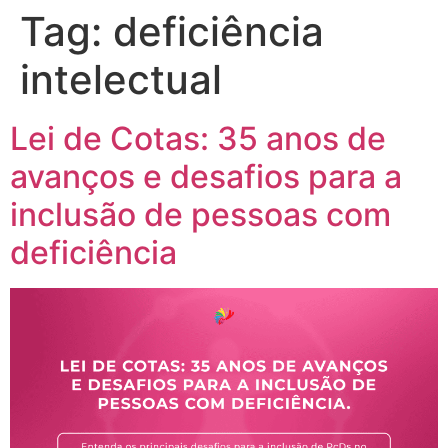
Tag:
deficiência
intelectual
Lei de Cotas: 35 anos de
avanços e desafios para a
inclusão de pessoas com
deficiência