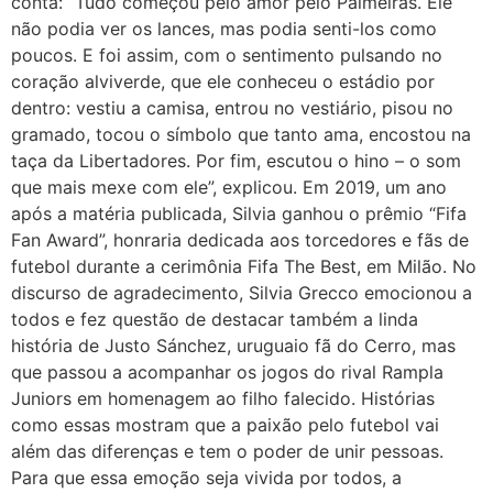
conta: “Tudo começou pelo amor pelo Palmeiras. Ele
não podia ver os lances, mas podia senti-los como
poucos. E foi assim, com o sentimento pulsando no
coração alviverde, que ele conheceu o estádio por
dentro: vestiu a camisa, entrou no vestiário, pisou no
gramado, tocou o símbolo que tanto ama, encostou na
taça da Libertadores. Por fim, escutou o hino – o som
que mais mexe com ele”, explicou. Em 2019, um ano
após a matéria publicada, Silvia ganhou o prêmio “Fifa
Fan Award”, honraria dedicada aos torcedores e fãs de
futebol durante a cerimônia Fifa The Best, em Milão. No
discurso de agradecimento, Silvia Grecco emocionou a
todos e fez questão de destacar também a linda
história de Justo Sánchez, uruguaio fã do Cerro, mas
que passou a acompanhar os jogos do rival Rampla
Juniors em homenagem ao filho falecido. Histórias
como essas mostram que a paixão pelo futebol vai
além das diferenças e tem o poder de unir pessoas.
Para que essa emoção seja vivida por todos, a