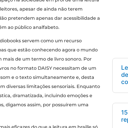
eitores, apesar de ainda não terem
Não pretendem apenas dar acessibilidade a
ém ao público analfabeto.
audiobooks servem como um recurso
ssoas que estão conhecendo agora o mundo
 mais de um termo de livro sonoro. Por
Le
s livros no formato DAISY necessitam de um
de
 som e o texto simultaneamente e, desta
co
om diversas limitações sensoriais. Enquanto
tica, dramatizada, incluindo emoções e
icos, digamos assim, por possuírem uma
15
re
s eficazes do que a leitura em braille só