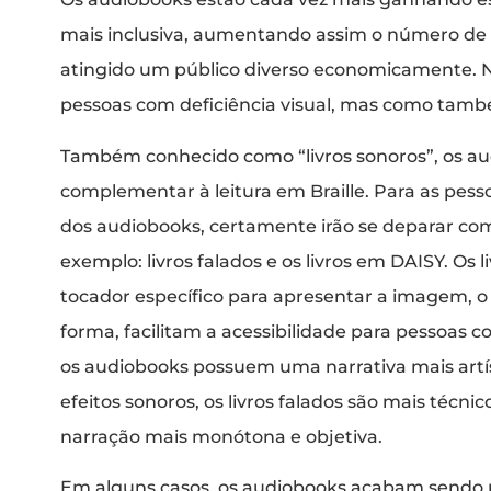
mais inclusiva, aumentando assim o número de l
atingido um público diverso economicamente. 
pessoas com deficiência visual, mas como tamb
Também conhecido como “livros sonoros”, os 
complementar à leitura em Braille. Para as pe
dos audiobooks, certamente irão se deparar com
exemplo: livros falados e os livros em DAISY. O
tocador específico para apresentar a imagem, o
forma, facilitam a acessibilidade para pessoas c
os audiobooks possuem uma narrativa mais artís
efeitos sonoros, os livros falados são mais técn
narração mais monótona e objetiva.
Em alguns casos, os audiobooks acabam sendo mai