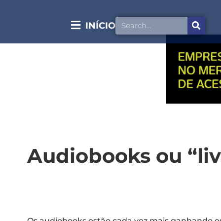
INÍCIO
Audiobooks ou “li
Os audiobooks estão cada vez mais ganhando es