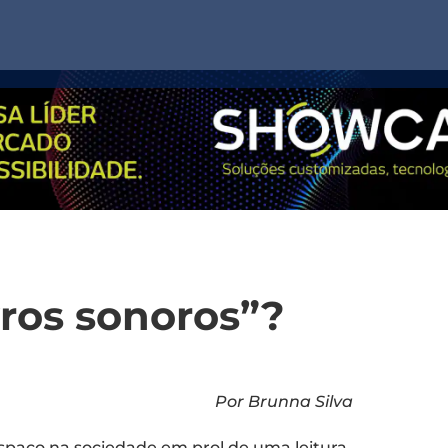
vros sonoros”?
Por Brunna Silva
paço na sociedade em prol de uma leitura