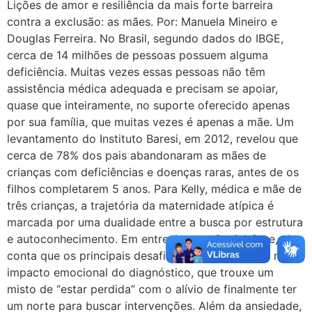
Lições de amor e resiliência da mais forte barreira
contra a exclusão: as mães. Por: Manuela Mineiro e
Douglas Ferreira. No Brasil, segundo dados do IBGE,
cerca de 14 milhões de pessoas possuem alguma
deficiência. Muitas vezes essas pessoas não têm
assistência médica adequada e precisam se apoiar,
quase que inteiramente, no suporte oferecido apenas
por sua família, que muitas vezes é apenas a mãe. Um
levantamento do Instituto Baresi, em 2012, revelou que
cerca de 78% dos pais abandonaram as mães de
crianças com deficiências e doenças raras, antes de os
filhos completarem 5 anos. Para Kelly, médica e mãe de
três crianças, a trajetória da maternidade atípica é
marcada por uma dualidade entre a busca por estrutura
e autoconhecimento. Em entrevista ao Genial Care, ela
conta que os principais desafios manifestaram-se no
impacto emocional do diagnóstico, que trouxe um
misto de “estar perdida” com o alívio de finalmente ter
um norte para buscar intervenções. Além da ansiedade,